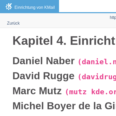
Einrichtung von
KMail
htt
Zurück
Kapitel 4. Einric
Daniel
Naber
(daniel.
David
Rugge
(davidru
Marc
Mutz
(mutz kde.o
Michel
Boyer de la G