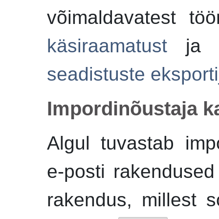
võimaldavatest töö
käsiraamatust
j
seadistuste eksporti
Impordinõustaja
k
Algul tuvastab imp
e-posti rakendused 
rakendus, millest s