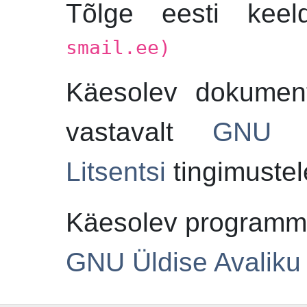
Tõlge eesti ke
smail.ee)
Käesolev dokumenta
vastavalt
GNU V
Litsentsi
tingimustel
Käesolev programm o
GNU Üldise Avaliku 