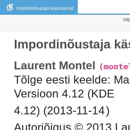
Impordinõustaja
käsiraamat
htt
Impordinõustaja
kä
Laurent
Montel
(monte
Tõlge eesti keelde
:
Ma
Versioon
4.12 (
KDE
4.12) (
2013-11-14
)
Autoriõigus © 2013 La