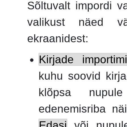
Sõltuvalt impordi v
valikust näed vä
ekraanidest:
Kirjade importim
kuhu soovid kirja
klõpsa nupu
edenemisriba nä
Edasi
või nupu