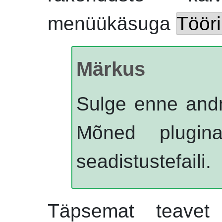
menüükäsuga
Tööri
Märkus
Sulge enne and
Mõned plugi
seadistustefaili.
Täpsemat teavet t