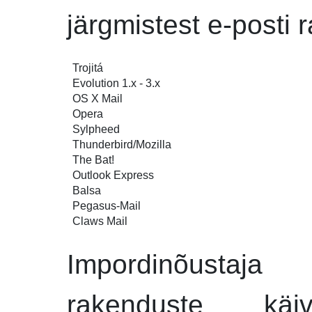
järgmistest e-posti 
Trojitá
Evolution 1.x - 3.x
OS X Mail
Opera
Sylpheed
Thunderbird/Mozilla
The Bat!
Outlook Express
Balsa
Pegasus-Mail
Claws Mail
Impordinõustaja
sa
rakenduste kä