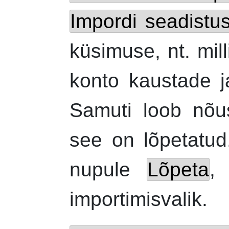
Impordi seadistu
küsimuse,
nt.
mill
konto kaustade j
Samuti loob nõus
see on lõpetatu
nupule
Lõpeta
,
importimisvalik.