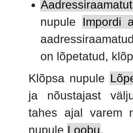
Aadressiraamatu
nupule
Impordi 
aadressiraamatud
on lõpetatud, kl
Klõpsa nupule
Lõp
ja nõustajast väl
tahes ajal varem n
nupule
Loobu
.