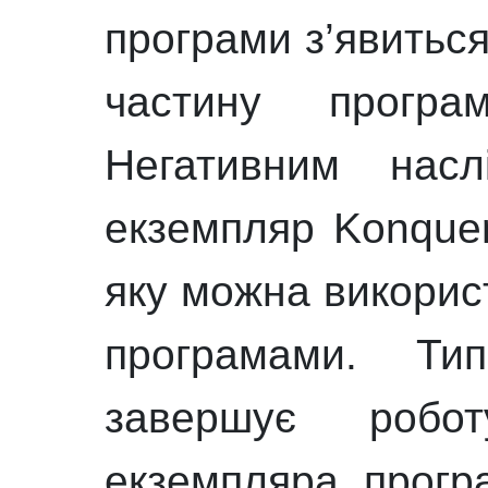
програми з’явиться
частину програ
Негативним нас
екземпляр
Konque
яку можна викорис
програмами. Тип
завершує роб
екземпляра прогр