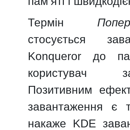
пам’яті і швидкодіє
Термін
Попе
стосується зав
Konqueror
до пам
користувач 
Позитивним ефект
завантаження є 
накаже
KDE
зава