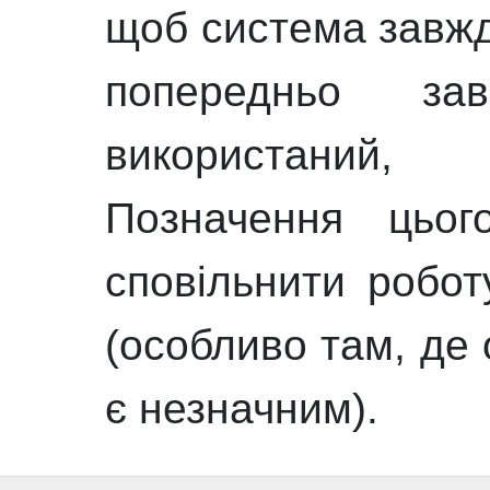
щоб система завжд
попередньо за
використани
Позначення цьог
сповільнити робот
(особливо там, де 
є незначним).