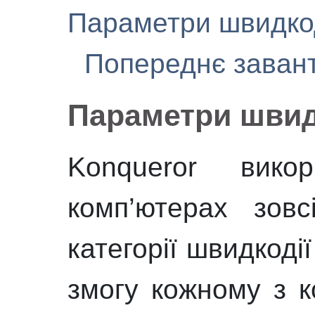
Параметри швидкод
Попереднє заван
Параметри швид
Konqueror
викори
комп’ютерах зовс
категорії швидкоді
змогу кожному з к