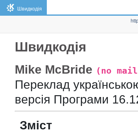
Швидкодія
htt
Швидкодія
Mike
McBride
(no mail
Переклад українсько
версія
Програми 16.12
Зміст