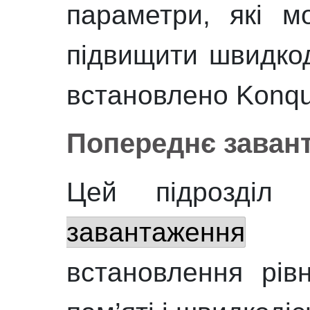
параметри, які м
підвищити швидкод
встановлено
Konqu
Попереднє заван
Цей підрозді
завантаження
пр
встановлення рів