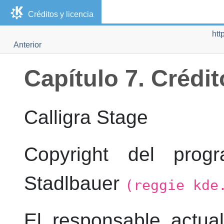
Créditos y licencia
htt
Anterior
Capítulo 7. Crédit
Calligra Stage
Copyright del prog
Stadlbauer
(reggie kde
El responsable actu