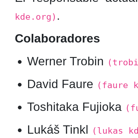
.
kde.org)
Colaboradores
Werner Trobin
(trob
David
Faure
(faure 
Toshitaka Fujioka
(f
Lukáš Tinkl
(lukas k