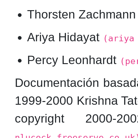
Thorsten
Zachmann
Ariya Hidayat
(ariya
Percy Leonhardt
(pe
Documentación basada 
1999-2000
Krishna
Ta
copyright 2000-
nlucock.freeserve.co.uk