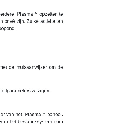
meerdere
Plasma
™ opzetten te
privé zijn. Zulke activiteiten
geopend.
st met de muisaanwijzer om de
iteitparameters wijzigen:
rder van het
Plasma
™-paneel.
er in het bestandssysteem om