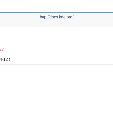
http://docs.kde.org/
et)
4-12
)