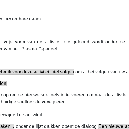
een herkenbare naam.
in vrije vorm van de activiteit die getoond wordt onder d
er van het
Plasma
™-paneel.
bruik voor deze activiteit niet volgen
om al het volgen van uw act
len
knop om de nieuwe sneltoets in te voeren om naar de activitei
uidige sneltoets te verwijderen.
rwijdert de activiteit.
ken...
onder de lijst drukken opent de dialoog
Een nieuwe ac