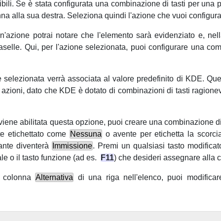
ibili. Se è stata configurata una combinazione di tasti per una p
a alla sua destra. Seleziona quindi l'azione che vuoi configura
'azione potrai notare che l'elemento sarà evidenziato e, nell
 caselle. Qui, per l'azione selezionata, puoi configurare una c
ne selezionata verrà associata al valore predefinito di
KDE
. Que
 azioni, dato che
KDE
è dotato di combinazioni di tasti ragionev
 viene abilitata questa opzione, puoi creare una combinazione di 
nte etichettato come
Nessuna
o avente per etichetta la scorci
sante diventerà
Immissione
. Premi un qualsiasi tasto modifica
le o il tasto funzione (
ad es.
F11
) che desideri assegnare alla c
a colonna
Alternativa
di una riga nell'elenco, puoi modificar