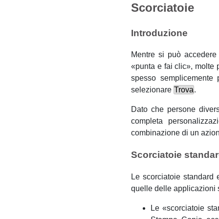
Scorciatoie
Introduzione
Mentre si può accedere a
«
punta e fai clic
»
, molte 
spesso semplicemente p
selezionare
Trova
.
Dato che persone diverse
completa personalizza
combinazione di un azion
Scorciatoie standar
Le scorciatoie standard 
quelle delle applicazioni
Le
«
scorciatoie st