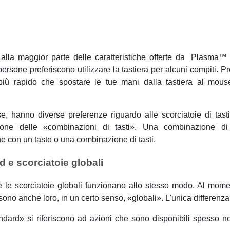
lla maggior parte delle caratteristiche offerte da
Plasma
™ 
persone preferiscono utilizzare la tastiera per alcuni compiti.
iù rapido che spostare le tue mani dalla tastiera al mous
, hanno diverse preferenze riguardo alle scorciatoie di tast
zione delle
«
combinazioni di tasti
»
. Una combinazione di 
e con un tasto o una combinazione di tasti.
d e scorciatoie globali
e le scorciatoie globali funzionano allo stesso modo. Al mome
 sono anche loro, in un certo senso,
«
globali
»
. L'unica differenza
andard
»
si riferiscono ad azioni che sono disponibili spesso n