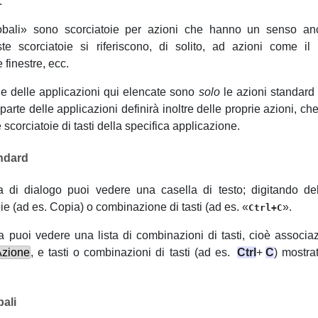
.
obali
»
sono scorciatoie per azioni che hanno un senso an
te scorciatoie si riferiscono, di solito, ad azioni come i
 finestre,
ecc.
ie delle applicazioni qui elencate sono
solo
le azioni standard
arte delle applicazioni definirà inoltre delle proprie azioni, ch
e scorciatoie di tasti della specifica applicazione.
ndard
ra di dialogo puoi vedere una casella di testo; digitando de
ie (
ad es.
Copia) o combinazione di tasti (
ad es.
«
»
.
Ctrl+C
ca puoi vedere una lista di combinazioni di tasti, cioè associaz
Azione
, e tasti o combinazioni di tasti (
ad es.
Ctrl
+
C
) mostra
ali