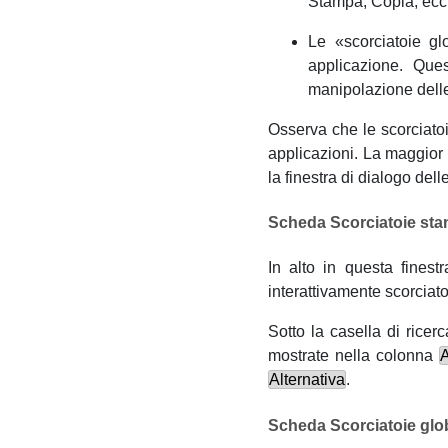
Stampa, Copia,
ecc
Le
«
scorciatoie gl
applicazione. Ques
manipolazione delle
Osserva che le scorciato
applicazioni. La maggior p
la finestra di dialogo dell
Scheda Scorciatoie sta
In alto in questa finest
interattivamente scorciato
Sotto la casella di ricer
mostrate nella colonna
Alternativa
.
Scheda Scorciatoie glob