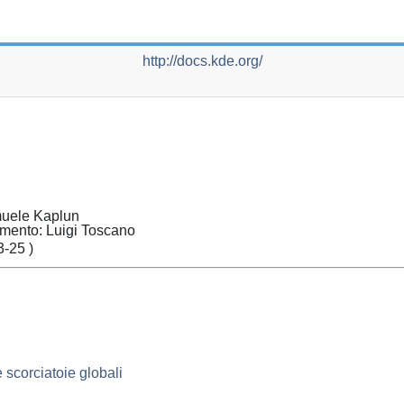
http://docs.kde.org/
uele
Kaplun
umento
:
Luigi
Toscano
3-25
)
 scorciatoie globali