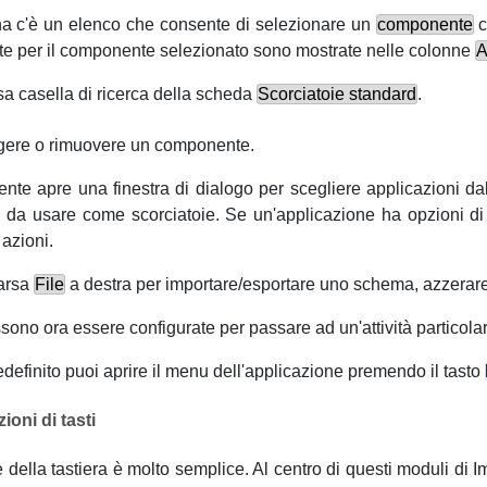
ina c'è un elenco che consente di selezionare un
componente
c
nite per il componente selezionato sono mostrate nelle colonne
A
a casella di ricerca della scheda
Scorciatoie standard
.
gere o rimuovere un componente.
te apre una finestra di dialogo per scegliere applicazioni dal
i da usare come scorciatoie. Se un'applicazione ha opzioni di 
azioni.
parsa
File
a destra per importare/esportare uno schema, azzerare t
ssono ora essere configurate per passare ad un'attività particola
finito puoi aprire il menu dell'applicazione premendo il tasto
oni di tasti
 della tastiera è molto semplice. Al centro di questi moduli di
I