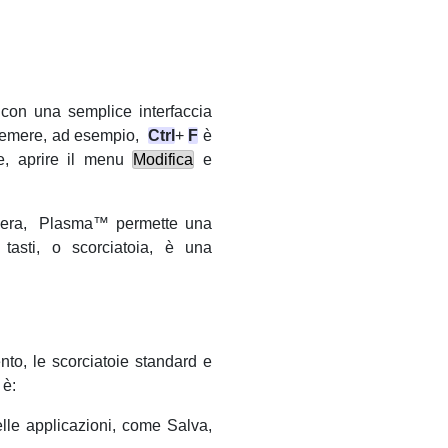
con una semplice interfaccia
 Premere, ad esempio,
Ctrl
+
F
è
e, aprire il menu
Modifica
e
iera,
Plasma
™ permette una
tasti, o scorciatoia, è una
nto, le scorciatoie standard e
 è:
elle applicazioni, come Salva,