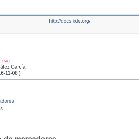
http://docs.kde.org/
.com)
ález García
16-11-08
)
adores
es
io de marcadores