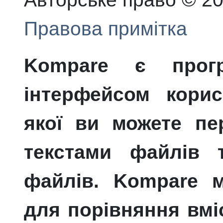
Правова примітка
Kompare
є прогр
інтерфейсом корис
якої ви можете пе
текстами файлів т
файлів.
Kompare
мо
для порівняння вміс