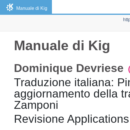
Manuale di
Kig
htt
Manuale di
Kig
Dominique
Devriese
Traduzione italiana
:
Pi
aggiornamento della tr
Zamponi
Revisione
Applications