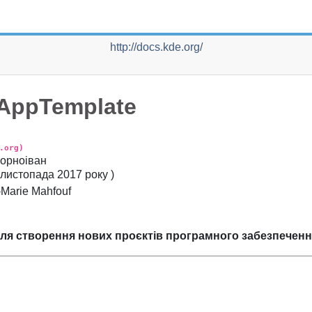
http://docs.kde.org/
AppTemplate
.org)
орноіван
 листопада 2017 року
)
Marie
Mahfouf
я створення нових проєктів програмного забезпечення