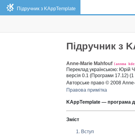
Підручник з
KAppTemplate
Підручник з
K
Anne-Marie
Mahfouf
(annma kde
Переклад українською
:
Юрій
Ч
версія
0.1 (Програми 17.12) (
1
Авторське право © 2008
Anne-
Правова примітка
KAppTemplate
— програма дл
Зміст
1. Вступ