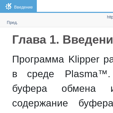
Введение
htt
Пред.
Глава 1. Введен
Программа
Klipper
ра
в среде
Plasma
™.
буфера обмена и
содержание буфер