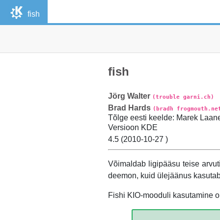
fish
fish
Jörg
Walter
(trouble garni.ch)
Brad
Hards
(bradh frogmouth.ne
Tõlge eesti keelde
:
Marek
Laan
Versioon
KDE
4.5 (
2010-10-27
)
Võimaldab ligipääsu teise arvuti f
deemon, kuid ülejäänus kasutab 
Fishi KIO-mooduli kasutamine o