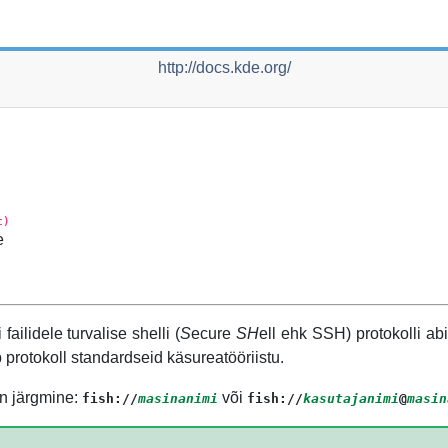
http://docs.kde.org/
t)
e
ailidele turvalise shelli (
S
ecure
SH
ell ehk
SSH
) protokolli a
protokoll standardseid käsureatööriistu.
n järgmine:
või
fish://
masinanimi
fish://
kasutajanimi
@
masin