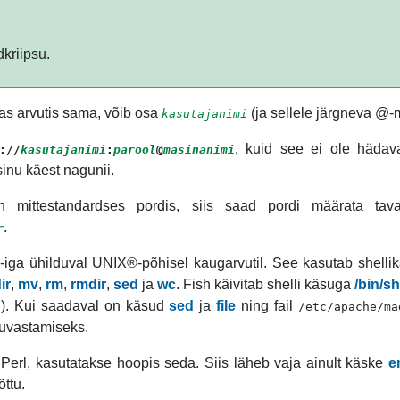
kriipsu.
as arvutis sama, võib osa
(ja sellele järgneva @-m
kasutajanimi
, kuid see ei ole hädava
://
kasutajanimi
:
parool
@
masinanimi
inu käest nagunii.
mittestandardses pordis, siis saad pordi määrata tav
.
r
-iga ühilduval
UNIX
®-põhisel kaugarvutil. See kasutab shell
ir
,
mv
,
rm
,
rmdir
,
sed
ja
wc
. Fish käivitab shelli käsuga
/bin/sh
h
). Kui saadaval on käsud
sed
ja
file
ning fail
/etc/apache/ma
tuvastamiseks.
l
Perl
, kasutatakse hoopis seda. Siis läheb vaja ainult käske
e
õttu.