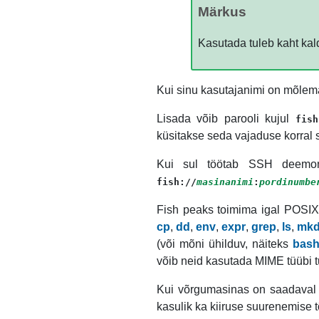
Märkus
Kasutada tuleb kaht kald
Kui sinu kasutajanimi on mõlem
Lisada võib parooli kujul
fish
küsitakse seda vajaduse korral s
Kui sul töötab
SSH
deemon 
fish://
masinanimi
:
pordinumbe
Fish peaks toimima igal
POSIX
cp
,
dd
,
env
,
expr
,
grep
,
ls
,
mkd
(või mõni ühilduv, näiteks
bas
võib neid kasutada
MIME
tüübi 
Kui võrgumasinas on saadava
kasulik ka kiiruse suurenemise t