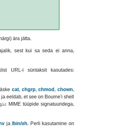
ärgi) ära jätta.
jalik, sest kui sa seda ei anna,
alist
URL
-i süntaksit kasutades:
ikäske
cat
,
chgrp
,
chmod
,
chown
,
ja eeldab, et see on Bourne'i shell
MIME
tüüpide signatuuridega,
gic
nv
ja
/bin/sh
.
Perl
i kasutamine on