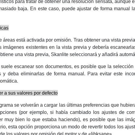
ticos para tratar de obtener una resolución sensata, aunque es
asiado baja. En este caso, puede ajustar de forma manual la 
icas
 áreas está activada por omisión. Tras obtener una vista previa
 imágenes existentes en la vista previa y debería escanearlas
obtiene una vista previa,
Skanlite
seleccionará y añadirá automát
que suele escanear son documentos, es posible que la selecció
 y deba eliminarlas de forma manual. Para evitar este incon
tomática.
r a sus valores por defecto
grama se volverán a cargar las últimas preferencias que hubier
ciones (por ejemplo, si había cambiado los ajustes de corre
er muy bien lo que estaba haciendo), es posible que las im
rio, esta opción proporciona un modo de revertir todos los aju
e los valores por omisión del motor y de «libksane».