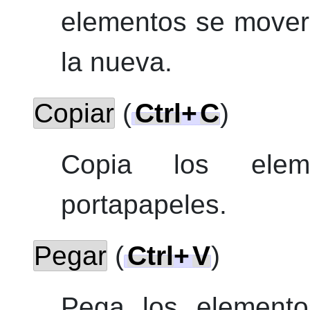
elementos se moverá
la nueva.
Copiar
(
Ctrl
+
C
)
Copia los eleme
portapapeles.
Pegar
(
Ctrl
+
V
)
Pega los elemento