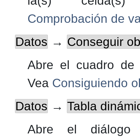
la(s) celda(s) s
Comprobación de va
Datos
→
Conseguir obj
Abre el cuadro de 
Vea
Consiguiendo ob
Datos
→
Tabla dinám
Abre el diálogo 