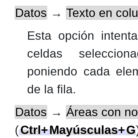
Datos
→
Texto en co
Esta opción intenta
celdas selecci
poniendo cada elem
de la fila.
Datos
→
Áreas con 
(
Ctrl
+
Mayúsculas
+
G