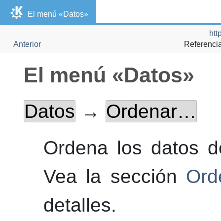
El menú «Datos»
htt
Anterior
Referenci
El menú «Datos»
Datos
→
Ordenar…
Ordena los datos d
Vea la sección
Ord
detalles.