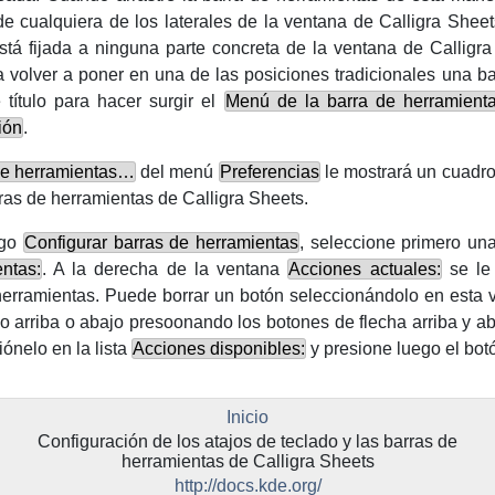
de cualquiera de los laterales de la ventana de
Calligra Sheet
está fijada a ninguna parte concreta de la ventana de
Calligr
 volver a poner en una de las posiciones tradicionales una ba
título para hacer surgir el
Menú de la barra de herramient
ión
.
de herramientas…
del menú
Preferencias
le mostrará un cuadro 
rras de herramientas de
Calligra Sheets
.
ogo
Configurar barras de herramientas
, seleccione primero una
ntas:
. A la derecha de la ventana
Acciones actuales:
se le 
herramientas. Puede borrar un botón seleccionándolo en esta 
lo arriba o abajo presoonando los botones de flecha arriba y a
iónelo en la lista
Acciones disponibles:
y presione luego el botó
Inicio
Configuración de los atajos de teclado y las barras de
herramientas de
Calligra Sheets
http://docs.kde.org/