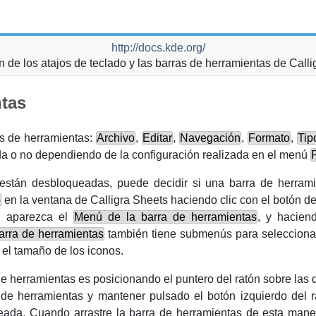
http://docs.kde.org/
 de los atajos de teclado y las barras de herramientas de
Calli
ntas
as de herramientas:
Archivo
,
Editar
,
Navegación
,
Formato
,
Tip
da o no dependiendo de la configuración realizada en el menú
 están desbloqueadas, puede decidir si una barra de herra
o
en la ventana de
Calligra Sheets
haciendo clic con el botón
de
e aparezca el
Menú de la barra de herramientas
, y hacien
arra de herramientas
también tiene submenús para seleccionar
 el tamaño de los iconos.
e herramientas es posicionando el puntero del ratón sobre las d
 de herramientas y mantener pulsado el botón
izquierdo
del r
eada. Cuando arrastre la barra de herramientas de esta maner