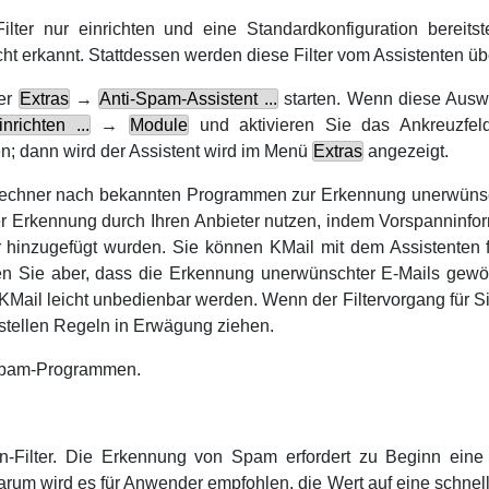
ilter nur einrichten und eine Standardkonfiguration bereits
nicht erkannt. Stattdessen werden diese Filter vom Assistenten ü
ber
Extras
→
Anti-Spam-Assistent ...
starten. Wenn diese Auswah
nrichten ...
→
Module
und aktivieren Sie das Ankreuzfe
en; dann wird der Assistent wird im Menü
Extras
angezeigt.
 Rechner nach bekannten Programmen zur Erkennung unerwünsc
r Erkennung durch Ihren Anbieter nutzen, indem Vorspanninfo
 hinzugefügt wurden. Sie können
KMail
mit dem Assistenten 
ken Sie aber, dass die Erkennung unerwünschter E-Mails gewö
KMail
leicht unbedienbar werden. Wenn der Filtervorgang für Si
stellen Regeln in Erwägung ziehen.
Spam-Programmen.
ian-Filter. Die Erkennung von Spam erfordert zu Beginn eine
arum wird es für Anwender empfohlen, die Wert auf eine schn