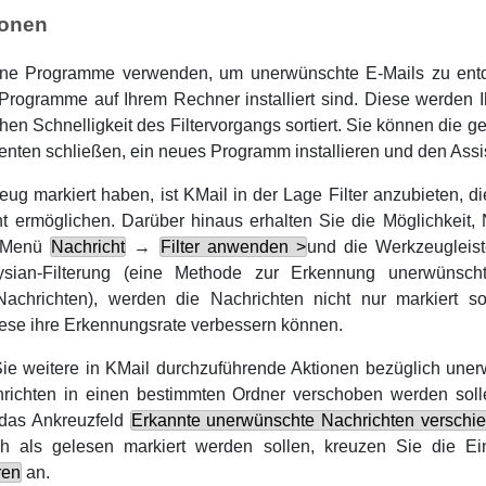
ionen
ne Programme verwenden, um unerwünschte E-Mails zu entd
Programme auf Ihrem Rechner installiert sind. Diese werden Ih
lichen Schnelligkeit des Filtervorgangs sortiert. Sie können di
enten schließen, ein neues Programm installieren und den Assi
ug markiert haben, ist
KMail
in der Lage Filter anzubieten, d
t ermöglichen. Darüber hinaus erhalten Sie die Möglichkeit,
s Menü
Nachricht
→
Filter anwenden >
und die Werkzeugleiste
ian-Filterung (eine Methode zur Erkennung unerwünscht
 Nachrichten), werden die Nachrichten nicht nur markiert
ese ihre Erkennungsrate verbessern können.
ie weitere in
KMail
durchzuführende Aktionen bezüglich uner
hrichten in einen bestimmten Ordner verschoben werden sol
 das Ankreuzfeld
Erkannte unerwünschte Nachrichten verschi
ch als gelesen markiert werden sollen, kreuzen Sie die Ei
ren
an.