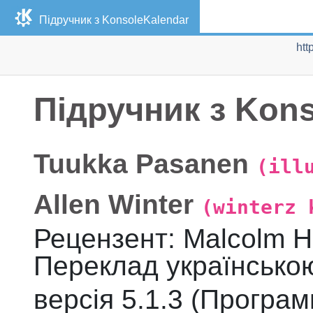
Підручник з
KonsoleKalendar
htt
Підручник з
Kons
Tuukka
Pasanen
(ill
Allen
Winter
(winterz 
Рецензент
:
Malcolm
H
Переклад українсько
версія
5.1.3 (Програми