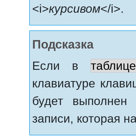
<i>
курсивом
</i>.
Подсказка
Если в
таблиц
клавиатуре клавиш
будет выполнен
записи, которая н