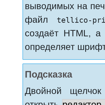
выводимых на печа
файл
tellico-pr
создаёт
HTML
, 
определяет шрифт,
Подсказка
Двойной щелчок
открыть
редактор