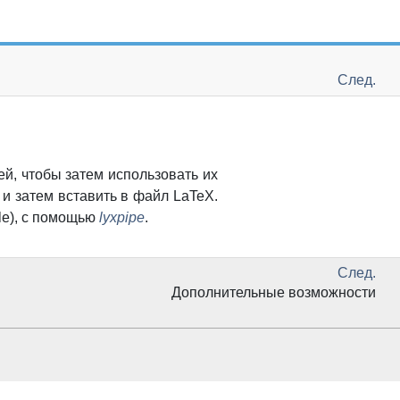
След.
й, чтобы затем использовать их
и затем вставить в файл LaTeX.
le
), с помощью
lyxpipe
.
След.
Дополнительные возможности