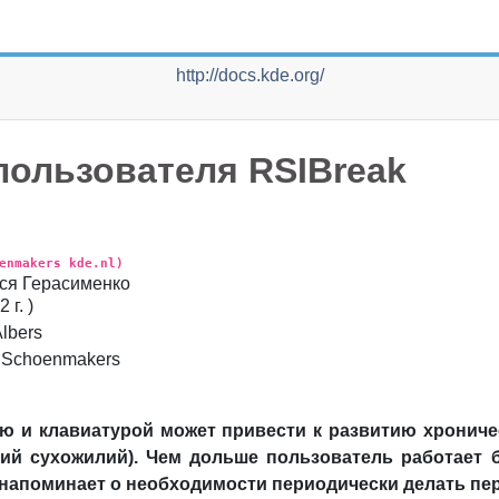
http://docs.kde.org/
пользователя
RSIBreak
enmakers kde.nl)
ся
Герасименко
 г.
)
lbers
 Schoenmakers
ю и клавиатурой может привести к развитию хрониче
ений сухожилий). Чем дольше пользователь работает
напоминает о необходимости периодически делать пе