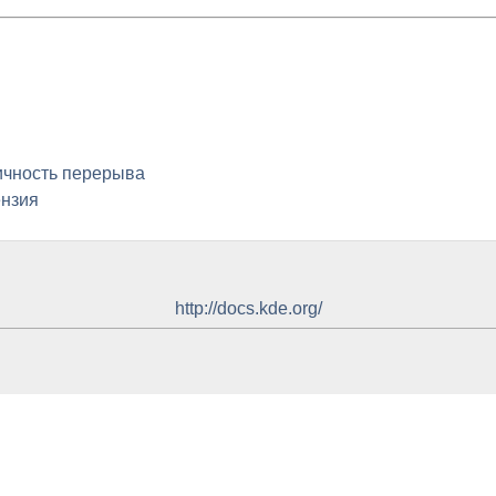
дичность перерыва
ензия
http://docs.kde.org/