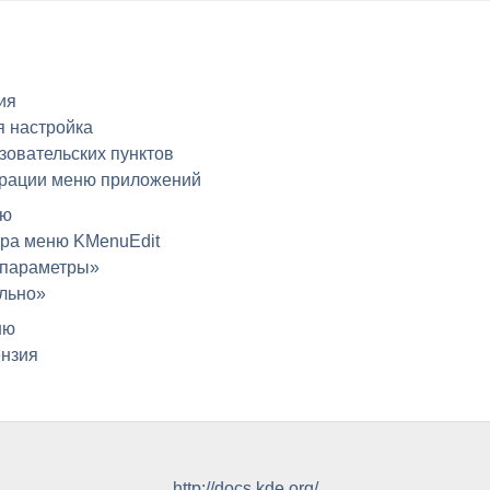
ия
я настройка
зовательских пунктов
рации меню приложений
ню
ора меню
KMenuEdit
 параметры»
льно»
ню
ензия
http://docs.kde.org/