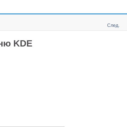
След.
еню
KDE