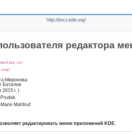
http://docs.kde.org/
пользователя редактора м
ldonline.cz)
.org)
га
Миронова
г
Баталов
 2015 г.
)
Prudek
-Marie
Mahfouf
озволяет редактировать меню приложений
KDE
.