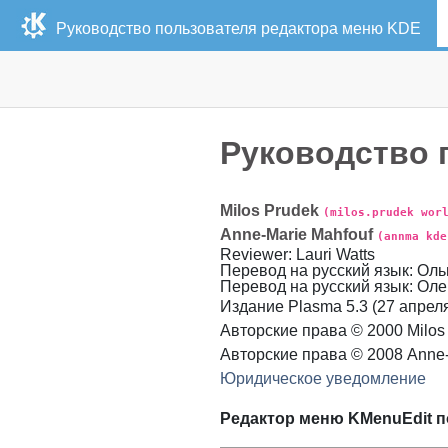
Руководство пользователя редактора меню
KDE
Руководство 
Milos
Prudek
(milos.prudek wor
Anne-Marie
Mahfouf
(annma kde
Reviewer
:
Lauri
Watts
Перевод на русский язык
:
Оль
Перевод на русский язык
:
Оле
Издание
Plasma 5.3 (
27 апреля
Авторские права © 2000
Milos
Авторские права © 2008
Anne
Юридическое уведомление
Редактор меню
KMenuEdit
п