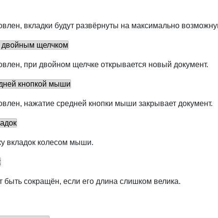
влен, вкладки будут развёрнуты на максимально возможну
т двойным щелчком
овлен, при двойном щелчке открывается новый документ.
едней кнопкой мыши
овлен, нажатие средней кнопки мыши закрывает документ.
ладок
ку вкладок колесом мыши.
к
т быть сокращён, если его длина слишком велика.