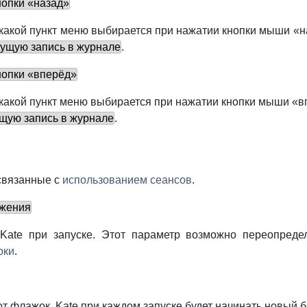
нопки «назад»
 какой пункт меню выбирается при нажатии кнопки мыши «н
ущую запись в журнале
.
нопки «вперёд»
 какой пункт меню выбирается при нажатии кнопки мыши «
щую запись в журнале
.
связанные с
использованием сеансов
.
ожения
Kate
при запуске. Этот параметр возможно переопредел
оки
.
от флажок,
Kate
при каждом запуске будет начинать новый 