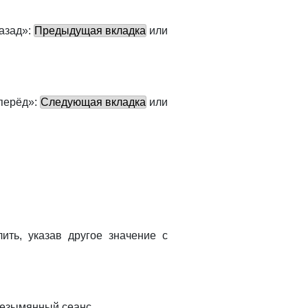
азад»:
Предыдущая вкладка
или
вперёд»:
Следующая вкладка
или
ить, указав другое значение с
безымянный сеанс.