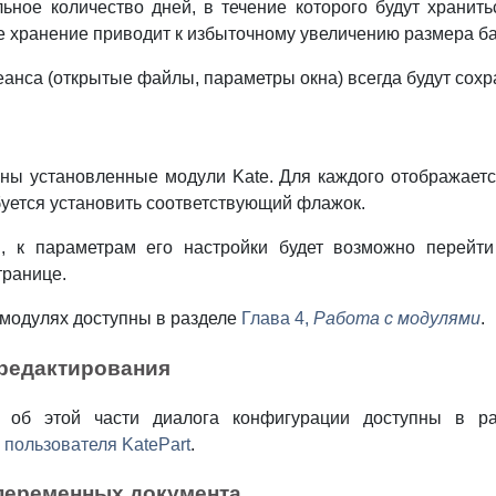
ьное количество дней, в течение которого будут хранит
 хранение приводит к избыточному увеличению размера б
анса (открытые файлы, параметры окна) всегда будут сохр
ены установленные модули
Kate
. Для каждого отображаетс
уется установить соответствующий флажок.
, к параметрам его настройки будет возможно перейт
транице.
модулях доступны в разделе
Глава 4,
Работа с модулями
.
 редактирования
 об этой части диалога конфигурации доступны в р
а пользователя
KatePart
.
переменных документа