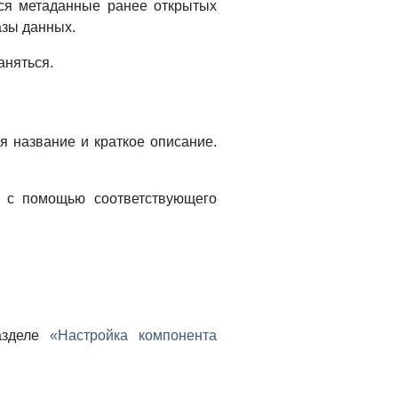
ься метаданные ранее открытых
азы данных.
аняться.
я название и краткое описание.
и с помощью соответствующего
азделе
«Настройка компонента