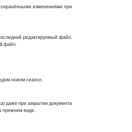
есохранёнными изменениями при
т последний редактируемый файл.
ый файл.
ждом новом сеансе.
а) даже при закрытии документа
в прежнем виде.