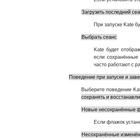
Загрузить последний се
При запуске
Kate
бу
Выбрать сеанс
Kate
будет отображ
если сохранённые 
часто работают с р
Поведение при запуске и зав
Выберите поведение
Ka
сохранять и восстанавл
Новые несохранённые 
Если флажок устан
Несохранённые изменё