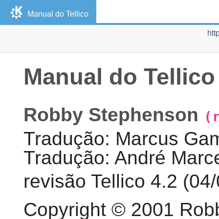
Manual do
Tellico
htt
Manual do
Tellico
Robby
Stephenson
(
Tradução
:
Marcus
Ga
Tradução
:
André Marc
revisão
Tellico 4.2 (
04/
Copyright © 2001 Rob