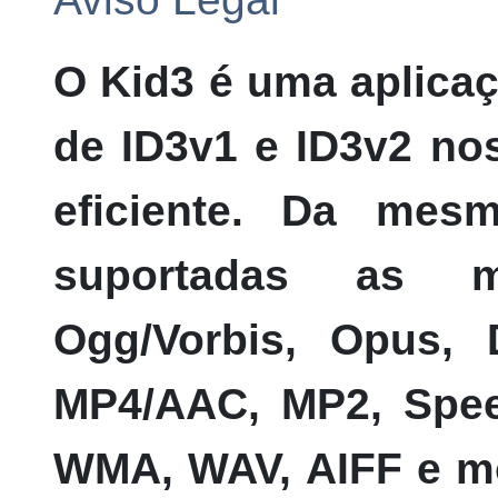
O
Kid3
é uma aplicaç
de ID3v1 e ID3v2 no
eficiente. Da mes
suportadas as m
Ogg/Vorbis, Opus,
MP4/AAC, MP2, Spee
WMA, WAV, AIFF e m