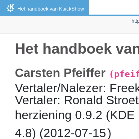
Het handboek van
KuickShow
htt
Het handboek va
Carsten
Pfeiffer
(pfei
Vertaler/Nalezer
:
Free
Vertaler
:
Ronald
Stroet
herziening
0.9.2 (
KDE
4.8) (
2012-07-15
)