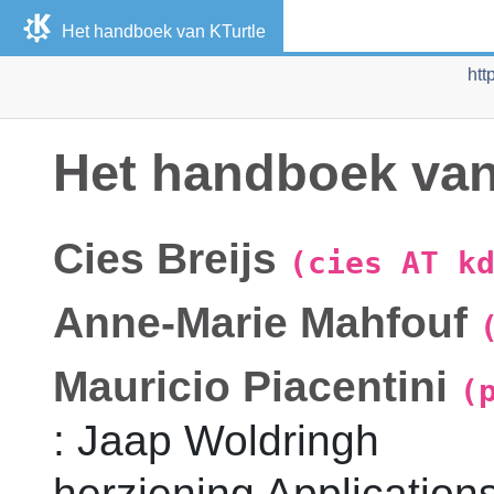
Het handboek van
KTurtle
htt
Het handboek va
Cies
Breijs
(cies AT k
Anne-Marie
Mahfouf
Mauricio
Piacentini
(
:
Jaap
Woldringh
herziening
Application