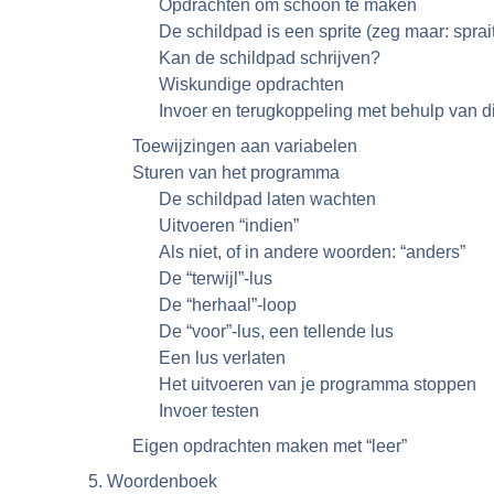
Opdrachten om schoon te maken
De schildpad is een sprite (zeg maar: sprai
Kan de schildpad schrijven?
Wiskundige opdrachten
Invoer en terugkoppeling met behulp van d
Toewijzingen aan variabelen
Sturen van het programma
De schildpad laten wachten
Uitvoeren
“
indien
”
Als niet, of in andere woorden:
“
anders
”
De
“
terwijl
”
-lus
De
“
herhaal
”
-loop
De
“
voor
”
-lus, een tellende lus
Een lus verlaten
Het uitvoeren van je programma stoppen
Invoer testen
Eigen opdrachten maken met
“
leer
”
5. Woordenboek