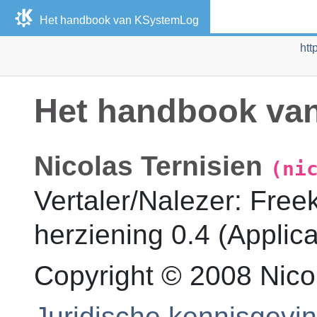
Het handbook van
KSystemLog
htt
Het handbook va
Nicolas
Ternisien
(ni
Vertaler/Nalezer
:
Free
herziening
0.4 (Applica
Copyright © 2008 Nicol
Juridische kennisgevi