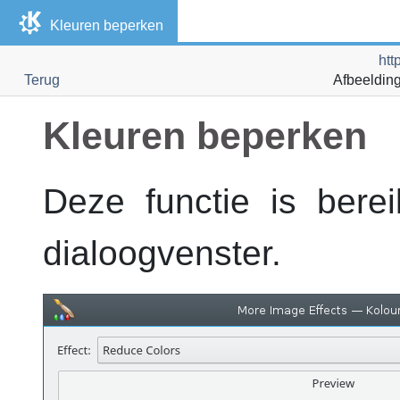
Kleuren beperken
htt
Terug
Afbeelding
Kleuren beperken
Deze functie is bere
dialoogvenster.