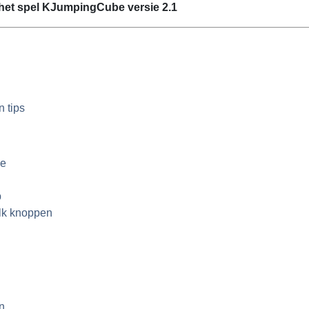
het spel
KJumpingCube
versie 2.1
n tips
ce
p
lk knoppen
n