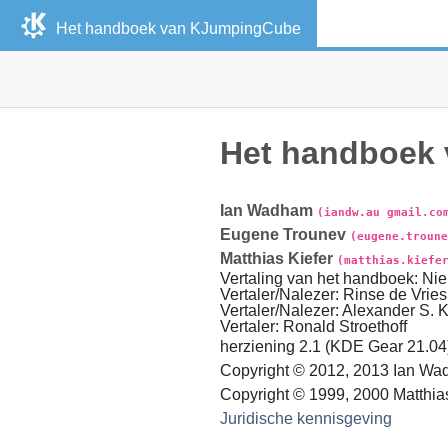
Het handboek van
KJumpingCube
Het handboek
Ian
Wadham
(iandw.au gmail.co
Eugene
Trounev
(eugene.troune
Matthias
Kiefer
(matthias.kiefe
Vertaling van het handboek
:
Nie
Vertaler/Nalezer
:
Rinse
de Vries
Vertaler/Nalezer
:
Alexander
S. 
Vertaler
:
Ronald
Stroethoff
herziening
2.1 (KDE Gear 21.04)
Copyright © 2012, 2013 Ian W
Copyright © 1999, 2000
Matthia
Juridische kennisgeving