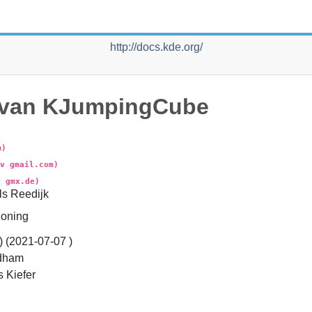
http://docs.kde.org/
 van
KJumpingCube
m)
v gmail.com)
r gmx.de)
ls
Reedijk
Koning
 (
2021-07-07
)
adham
s
Kiefer