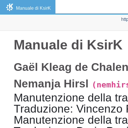
Manuale di
KsirK
htt
Manuale di
KsirK
Gaël
Kleag
de Chale
Nemanja
Hirsl
(nemhir
Manutenzione della tr
Traduzione
:
Vincenzo
Manutenzione della tr