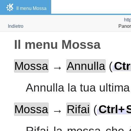
Il menu Mossa
htt
Indietro
Panora
Il menu Mossa
Mossa
→
Annulla
(
Ctr
Annulla
la tua ultim
Mossa
→
Rifai
(
Ctrl
+
Rifai
la mossa che è