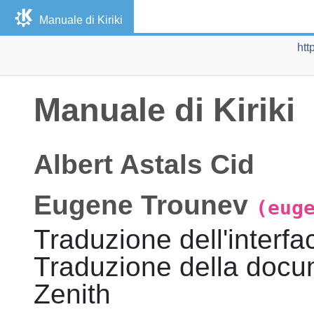
Manuale di
Kiriki
htt
Manuale di
Kiriki
Albert
Astals Cid
Eugene
Trounev
(eug
Traduzione dell'interfa
Traduzione della doc
Zenith