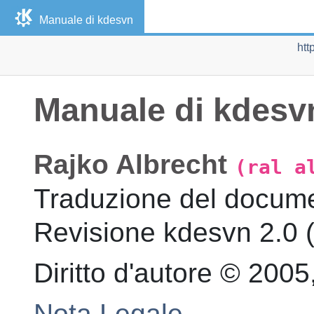
Manuale di
kdesvn
htt
Manuale di
kdesv
Rajko
Albrecht
(ral a
Traduzione del docum
Revisione
kdesvn 2.0 
Diritto d'autore © 200
Nota Legale