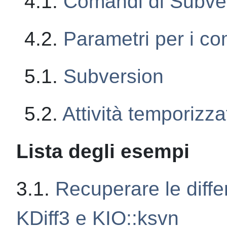
4.1.
Comandi di Subve
4.2.
Parametri per i c
5.1.
Subversion
5.2.
Attività temporizza
Lista degli esempi
3.1.
Recuperare le diffe
KDiff3
e KIO::ksvn