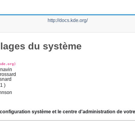
http://docs.kde.org/
lages du système
kde.org)
navin
rossard
snard
21
)
hnson
configuration système et le centre d'administration de votr