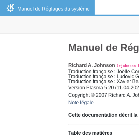
Manuel de
Réglages du système
Manuel de
Rég
Richard
A.
Johnson
(rjohnson 
Traduction française
:
Joëlle
Cor
Traduction française
:
Ludovic
G
Traduction française
:
Xavier
Be
Version
Plasma 5.20 (
11-04-20
Copyright © 2007
Richard
A.
Jo
Note légale
Cette documentation décrit la 
Table des matières