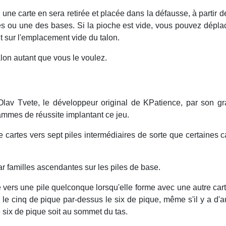
 une carte en sera retirée et placée dans la défausse, à partir 
es ou une des bases. Si la pioche est vide, vous pouvez dépla
nt sur l'emplacement vide du talon.
lon autant que vous le voulez.
Olav
Tvete
, le développeur original de
KPatience
, par son g
mmes de réussite implantant ce jeu.
 cartes vers sept piles intermédiaires de sorte que certaines c
par familles ascendantes sur les piles de base.
 vers une pile quelconque lorsqu'elle forme avec une autre ca
e cinq de pique par-dessus le six de pique, même s'il y a d'aut
 six de pique soit au sommet du tas.