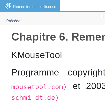
Remerciements et licence
htt
Précédent
Chapitre 6. Remer
KMouseTool
Programme copyrig
et 200
mousetool.com)
schmi-dt.de)