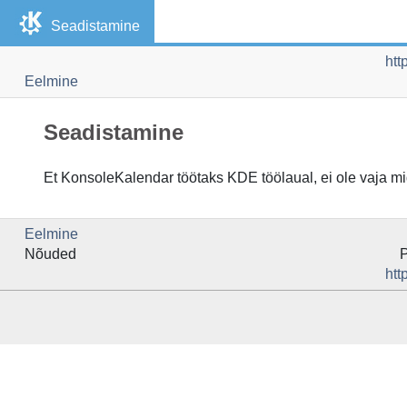
Seadistamine
htt
Eelmine
Seadistamine
Et
KonsoleKalendar
töötaks
KDE
töölaual, ei ole vaja m
Eelmine
Nõuded
htt