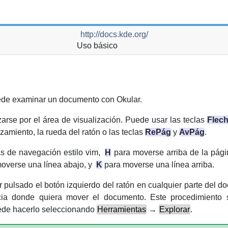
http://docs.kde.org/
Uso básico
uede examinar un documento con
Okular
.
rse por el área de visualización. Puede usar las teclas
Flech
azamiento, la rueda del ratón o las teclas
RePág
y
AvPág
.
as de navegación estilo
vim
,
H
para moverse arriba de la pági
overse una línea abajo, y
K
para moverse una línea arriba.
r pulsado el botón
izquierdo
del ratón en cualquier parte del d
cia donde quiera mover el documento. Este procedimiento s
ede hacerlo seleccionando
Herramientas
→
Explorar
.