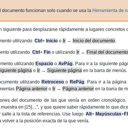
el documento funcionan solo cuando se usa la
Herramienta de 
ón siguiente para desplazarse rápidamente a lugares concretos
umento utilizando
Ctrl
+
Inicio
o
Ir
→
Inicio del documento
.
mento utilizando
Ctrl
+
Fin
o utilizando
Ir
→
Final del documento
mento utilizando
Espacio
o
AvPág
. Para ir a la siguiente pá
iguiente página
o
Ir
→
Siguiente página
en la barra de menús.
ocumento utilizando
Retroceso
o
RePág
. Para ir a la págin
amientas
Página anterior
o
Ir
→
Página anterior
en la barra de 
iones del documento de las que venía en orden cronológico. 
muestra en [15]…
”
, y que quiere saber rápidamente lo que dice 
r
salte a la lista de referencias. Use luego
Alt
+
Mayúsculas
+
F
 volver a la posición exacta de la que venía.