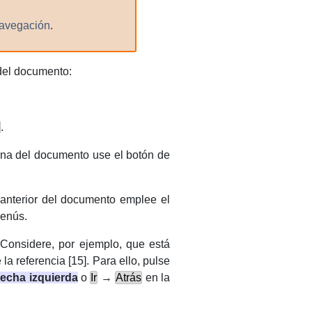
navegación
.
 del documento:
.
gina del documento use el botón de
a anterior del documento emplee el
menús.
Considere, por ejemplo, que está
la referencia [15]. Para ello, pulse
lecha izquierda
o
Ir
→
Atrás
en la