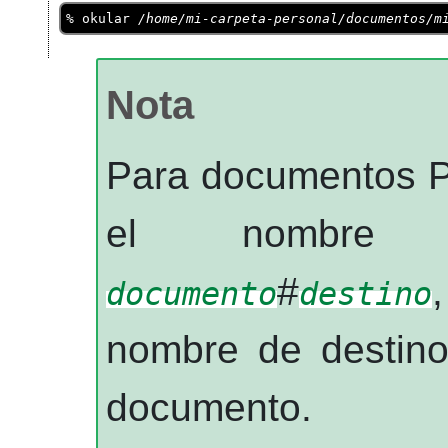
%
okular
/home/mi-carpeta-personal/documentos/m
Nota
Para documentos
el nombr
#
documento
destino
nombre de destino
documento.