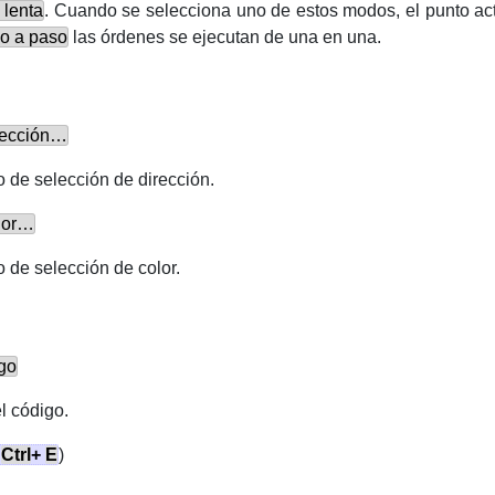
 lenta
. Cuando se selecciona uno de estos modos, el punto act
o a paso
las órdenes se ejecutan de una en una.
irección…
o de selección de dirección.
olor…
o de selección de color.
igo
l código.
Ctrl
+
E
)