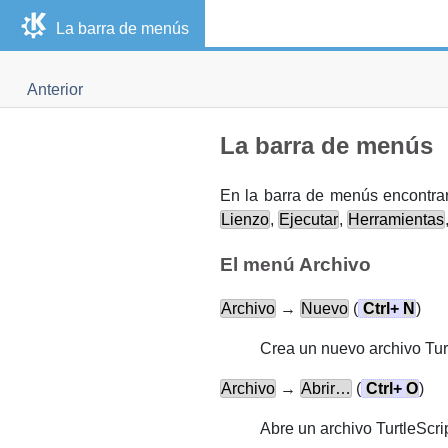
La barra de menús
Anterior
La barra de menús
En la barra de menús encontra
Lienzo
,
Ejecutar
,
Herramientas
El menú Archivo
Archivo
→
Nuevo
(
Ctrl
+
N
)
Crea un nuevo archivo Turt
Archivo
→
Abrir…
(
Ctrl
+
O
)
Abre un archivo TurtleScrip