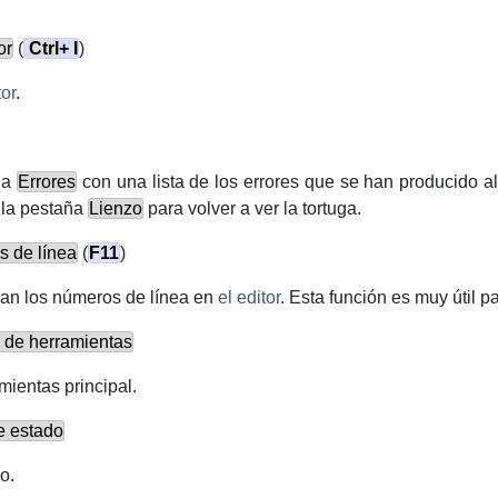
or
(
Ctrl
+
I
)
or
.
aña
Errores
con una lista de los errores que se han producido al
 la pestaña
Lienzo
para volver a ver la tortuga.
s de línea
(
F11
)
ran los números de línea en
el editor
. Esta función es muy útil p
a de herramientas
mientas principal.
e estado
o.