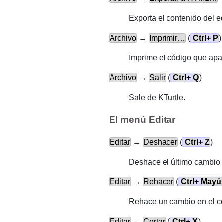
Exporta el contenido del e
Archivo
→
Imprimir…
(
Ctrl
+
P
)
Imprime el código que apar
Archivo
→
Salir
(
Ctrl
+
Q
)
Sale de
KTurtle
.
El menú Editar
Editar
→
Deshacer
(
Ctrl
+
Z
)
Deshace el último cambio 
Editar
→
Rehacer
(
Ctrl
+
Mayú
Rehace un cambio en el c
Editar
→
Cortar
(
Ctrl
+
X
)