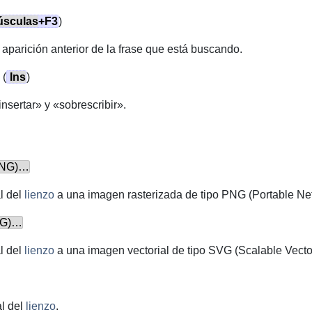
úsculas
+
F3
)
 aparición anterior de la frase que está buscando.
(
Ins
)
nsertar» y «sobrescribir».
(PNG)…
l del
lienzo
a una imagen rasterizada de tipo PNG (Portable Ne
SVG)…
l del
lienzo
a una imagen vectorial de tipo
SVG
(Scalable Vecto
al del
lienzo
.