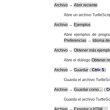
Archivo
→
Abrir reciente
Abre un archivo TurtleScri
Archivo
→
Ejemplos
Abre ejemplos de progra
Preferencias
→
Idioma de
Archivo
→
Obtener más ejemp
Abre el diálogo
Obtener n
Archivo
→
Guardar
(
Ctrl
+
S
)
Guarda el archivo TurtleSc
Archivo
→
Guardar como…
(
Ct
Guarda el archivo TurtleSc
Archivo
→
Exportar a HTML…