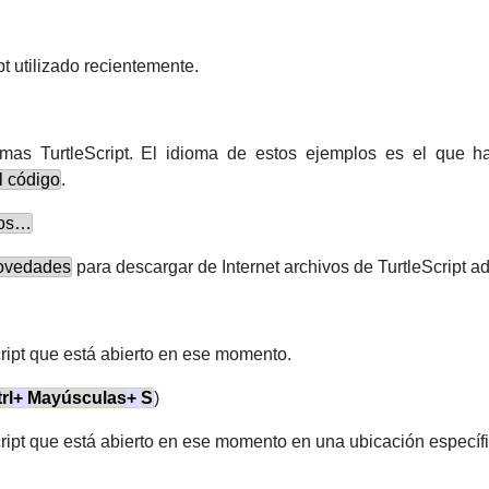
pt utilizado recientemente.
mas TurtleScript. El idioma de estos ejemplos es el que 
l código
.
los…
ovedades
para descargar de Internet archivos de TurtleScript ad
ript que está abierto en ese momento.
rl
+
Mayúsculas
+
S
)
ript que está abierto en ese momento en una ubicación específi