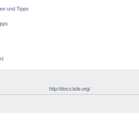
gien und Tipps
ipps
nz
http://docs.kde.org/