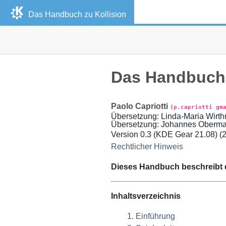
Das Handbuch zu
Kollision
Das Handbuch
Paolo
Capriotti
(p.capriotti gm
Übersetzung
:
Linda-Maria
Wirt
Übersetzung
:
Johannes
Oberma
Version
0.3 (KDE Gear 21.08) (
Rechtlicher Hinweis
Dieses Handbuch beschreibt 
Inhaltsverzeichnis
1. Einführung