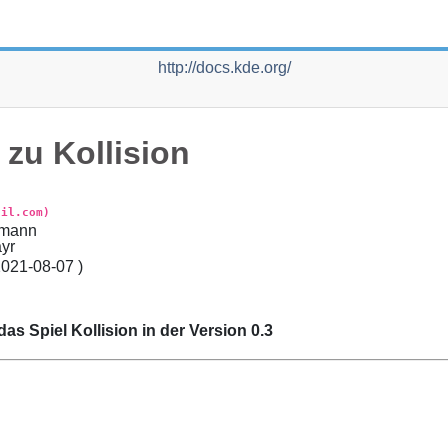
http://docs.kde.org/
 zu
Kollision
ail.com)
hmann
yr
2021-08-07
)
das Spiel
Kollision
in der Version 0.3