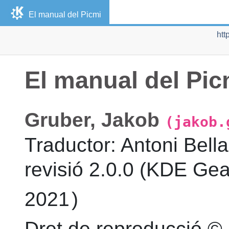
El manual del
Picmi
htt
El manual del
Pic
Gruber
,
Jakob
(jakob.
Traductor
:
Antoni
Bella
revisió
2.0.0 (KDE Gear
2021
)
Dret de reproducció ©