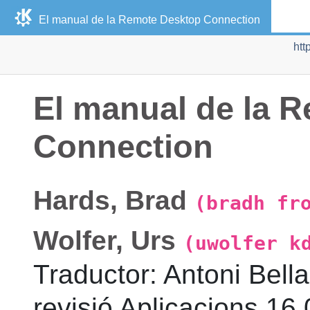
El manual de la
Remote Desktop Connection
htt
El manual de la
R
Connection
Hards
,
Brad
(bradh fr
Wolfer
,
Urs
(uwolfer k
Traductor
:
Antoni
Bella
revisió
Aplicacions 16.