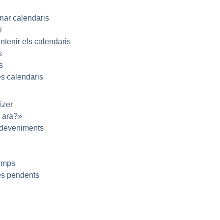
onar calendaris
i
antenir els calendaris
s
s
es calendaris
izer
a ara?»
esdeveniments
temps
es pendents