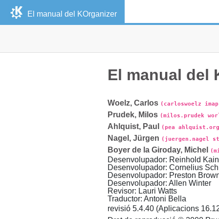
El manual del
KOrganizer
El manual del
Woelz
,
Carlos
(carloswoelz imap
Prudek
,
Milos
(milos.prudek wor
Ahlquist
,
Paul
(pea ahlquist.or
Nagel
,
Jürgen
(juergen.nagel s
Boyer de la Giroday
,
Michel
(m
Desenvolupador
:
Reinhold
Kain
Desenvolupador
:
Cornelius
Sch
Desenvolupador
:
Preston
Brow
Desenvolupador
:
Allen
Winter
Revisor
:
Lauri
Watts
Traductor
:
Antoni
Bella
revisió
5.4.40 (Aplicacions 16.12