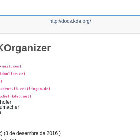
http://docs.kde.org/
KOrganizer
-mail.com)
ldonline.cz)
g)
tudent.fh-reutlingen.de)
ichel kdab.net)
hofer
umacher
n
) (
8 de desembre de 2016
)