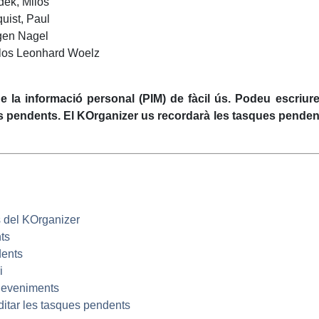
dek
,
Milos
uist
,
Paul
gen Nagel
rlos Leonhard Woelz
 la informació personal (
PIM
) de fàcil ús. Podeu escriure 
s pendents. El
KOrganizer
us recordarà les tasques pendents
s del
KOrganizer
ts
dents
i
sdeveniments
editar les tasques pendents