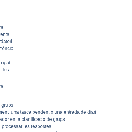
ral
tents
datori
rència
cupat
illes
ral
e grups
ent, una tasca pendent o una entrada de diari
ador en la planificació de grups
 i processar les respostes