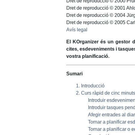
Dret de reproducció © 2000
Pru
Dret de reproducció © 2001
Ahlq
Dret de reproducció © 2004 Jür
Dret de reproducció © 2005 Ca
Avís legal
El
KOrganizer
és un gestor de
cites, esdeveniments i tasque
vostra planificació.
Sumari
1. Introducció
2. Curs ràpid de cinc minut
Introduir esdevenimen
Introduir tasques pen
Afegir entrades al diar
Tornar a planificar e
Tornar a planificar o 