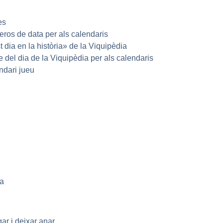
es
ros de data per als calendaris
dia en la història» de la Viquipèdia
 del dia de la Viquipèdia per als calendaris
ndari jueu
da
ar i deixar anar