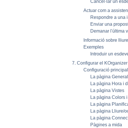
Cancel·lar un esd
Actuar com a assisten
Respondre a una i
Enviar una propost
Demanar l'última 
Informació sobre lliur
Exemples
Introduir un esde
7. Configurar el
KOrganizer
Configuració principa
La pàgina General
La pàgina Hora i d
La pàgina Vistes
La pàgina Colors i 
La pàgina Planific
La pàgina Lliure/o
La pàgina Connec
Pàgines a mida