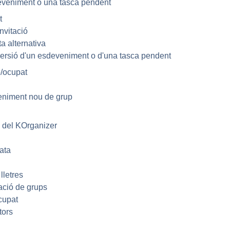
eveniment o una tasca pendent
t
nvitació
a alternativa
versió d'un esdeveniment o d'una tasca pendent
e/ocupat
veniment nou de grup
l del
KOrganizer
ata
lletres
ació de grups
cupat
tors