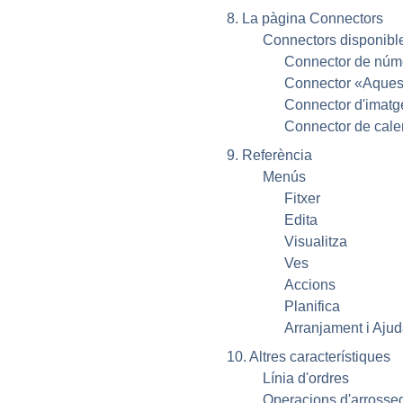
8. La pàgina Connectors
Connectors disponibl
Connector de núme
Connector «Aquest 
Connector d'imatge
Connector de cale
9. Referència
Menús
Fitxer
Edita
Visualitza
Ves
Accions
Planifica
Arranjament i Aju
10. Altres característiques
Línia d'ordres
Operacions d'arrosseg