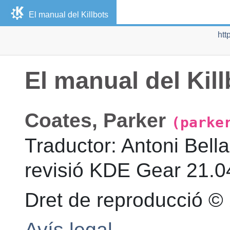
El manual del
Killbots
htt
El manual del
Kil
Coates
,
Parker
(parke
Traductor
:
Antoni
Bella
revisió
KDE Gear 21.04
Dret de reproducció 
Avís legal