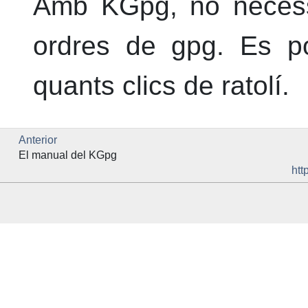
Amb
KGpg
, no neces
ordres de gpg. Es po
quants clics de ratolí.
Anterior
El manual del
KGpg
htt