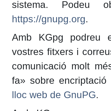
sistema. Podeu ob
https://gnupg.org
.
Amb
KGpg
podreu en
vostres fitxers i corre
comunicació molt mé
fa» sobre encriptació
lloc web de GnuPG
.