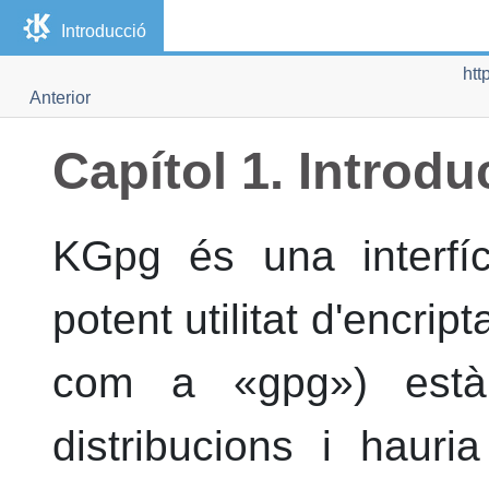
Introducció
htt
Anterior
Capítol 1. Introdu
KGpg
és una interfí
potent utilitat d'encr
com a «gpg») està
distribucions i hauria