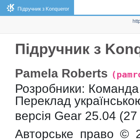
Підручник з
Konqueror
htt
Підручник з
Konq
Pamela
Roberts
(pamr
Розробники
:
Команд
Переклад українсько
версія
Gear 25.04 (
27
Авторське право © 