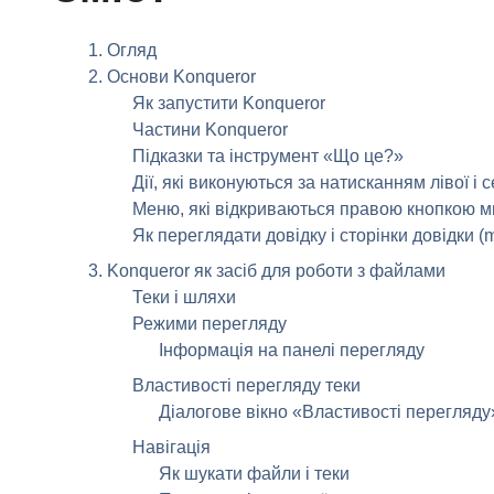
1. Огляд
2. Основи
Konqueror
Як запустити
Konqueror
Частини
Konqueror
Підказки та інструмент «Що це?»
Дії, які виконуються за натисканням
лівої
і
с
Меню, які відкриваються
правою
кнопкою м
Як переглядати довідку і сторінки довідки (m
3.
Konqueror
як засіб для роботи з файлами
Теки і шляхи
Режими перегляду
Інформація на панелі перегляду
Властивості перегляду теки
Діалогове вікно «Властивості перегляду
Навігація
Як шукати файли і теки