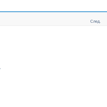
След.
?