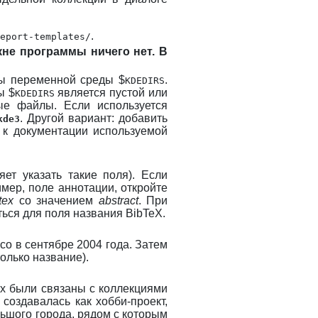
.
eport-templates/
кне программы ничего нет. В
ны переменной среды $
.
KDEDIRS
ы $
является пустой или
KDEDIRS
е файлы. Если используется
. Другой вариант: добавить
kde3
 к документации используемой
ет указать такие поля). Если
мер, поле аннотации, откройте
tex
со значением
abstract
. При
ться для поля названия BibTeX.
co в сентябре 2004 года. Затем
олько название).
их были связаны с коллекциями
 создавалась как хобби-проект,
ьшого города, рядом с которым