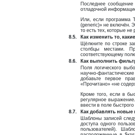
Последнее сообщение 
отладочной информаци
Или, если программа
T
(generic)» не включён.
то есть тех, которые н
8.5.
Как изменить то, как
Щёлкните по строке за
столбцы местами. П
соответствующему полю
8.6.
Как выполнить фильт
Поля логического выб
научно-фантастически
добавьте первое пра
«Прочитано» «не содерж
Кроме того, если в бы
регулярное выражение.
ввести в поле быстрого
8.7.
Как добавлять новые
Шаблоны записей следу
доступа одного пользо
пользователей). Шаб
расположенные в $
KDE