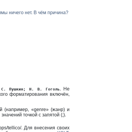
ммы ничего нет. В чём причина?
. Не
 С. Пушкин; Н. В. Гоголь
кого форматирования включён,
й (например, «genre» (жанр) и
начений точкой с запятой (;).
pps/tellico/. Для внесения своих