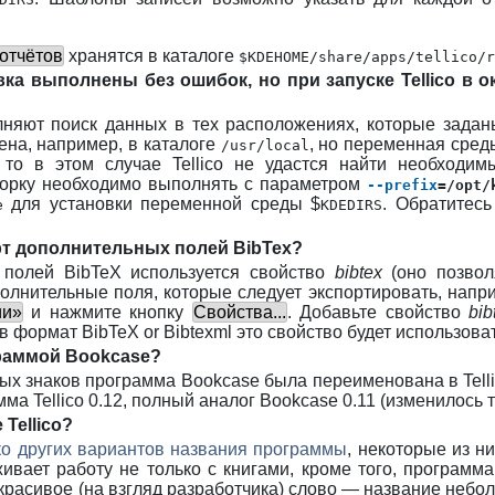
отчётов
хранятся в каталоге
$
KDEHOME
/share/apps/tellico/r
вка выполнены без ошибок, но при запуске
Tellico
в о
няют поиск данных в тех расположениях, которые зада
ена, например, в каталоге
, но переменная сред
/usr/local
, то в этом случае
Tellico
не удастся найти необходимы
борку необходимо выполнять с параметром
--prefix
=
/opt/
для установки переменной среды $
. Обратитесь
e
KDEDIRS
рт дополнительных полей BibTex?
 полей BibTeX используется свойство
bibtex
(оно позволя
олнительные поля, которые следует экспортировать, напри
ии»
и нажмите кнопку
Свойства...
. Добавьте свойство
bib
 формат BibTeX or Bibtexml это свойство будет использова
граммой Bookcase?
ых знаков программа Bookcase была переименована в Telli
а Tellico 0.12, полный аналог Bookcase 0.11 (изменилось т
 Tellico?
ко других вариантов названия программы
, некоторые из н
рживает работу не только с книгами, кроме того, программа
расивое (на взгляд разработчика) слово — название небол