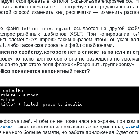
едует скопировать в каталог $
/share/apps/tellico/
KDEHOME
енить шаблон печати нет — потребуется отредактировать э
остой способ изменить вид распечатки — изменить распо
что файл
ссылается на другой фай
tellico-printing.xsl
распространённых шаблонов
XSLT
. При копировании
te
ть элемент <xsl:import> таким образом, чтобы он указыва
, либо также скопировать и файл с шаблонами.
sl
иси по свойству, которого нет в списке на панели инс
ровку по полю, для которого она не разрешена по умолча
ановите для этого поля флажок «Разрешить группировку».
llico
появляется непонятный текст?
tionToolBar
tribute - author
lection
title" ) failed: property invalid

 информацией. Чтобы он не появлялся на экране, при ко
. Также возможно использовать ещё один флаг,
-debug
--ena
я немного больше памяти, но работа приложения будет опт