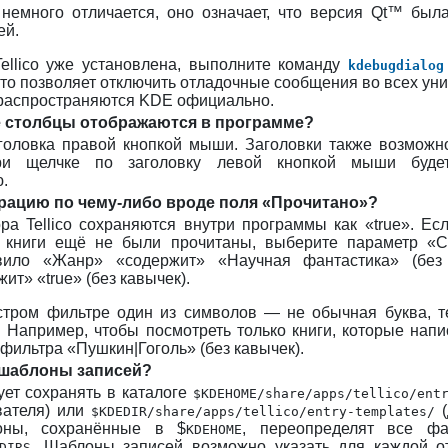
немного отличается, оно означает, что версия
Qt
™ была
ей.
ellico
уже установлена, выполните команду
kdebugdialog
 Это позволяет отключить отладочные сообщения во всех 
е распространяются
KDE
официально.
ие столбцы отображаются в программе?
головка правой кнопкой мыши. Заголовки также возможно
ри щелчке по заголовку левой кнопкой мыши буде
.
рацию по чему-либо вроде поля «Прочитано»?
ора
Tellico
сохраняются внутри программы как «true». Есл
е книги ещё не были прочитаны, выберите параметр «С
вило «Жанр» «содержит» «Научная фантастика» (без
ит» «true» (без кавычек).
стром фильтре один из символов — не обычная буква, те
 Например, чтобы посмотреть только книги, которые напи
 фильтра «Пушкин|Гоголь» (без кавычек).
 шаблоны записей?
ет сохранять в каталоге
$
KDEHOME
/share/apps/tellico/ent
вателя) или
(
$
KDEDIR
/share/apps/tellico/entry-templates/
лоны, сохранённые в $
, переопределят все ф
KDEHOME
. Шаблоны записей возможно указать для каждой о
DIRS