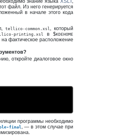
. Необходимо знание языка
XSLT
,
тот файл. Из него генерируется
ложенный в начале этого кода
л,
, который
tellico-common.xsl
в $
llico-printing.xsl
KDEHOME
л на фактическое расположение
трументов?
нию, откройте диалоговое окно
мпиляции программы необходимо
, — в этом случае при
ble-final
имизирована.