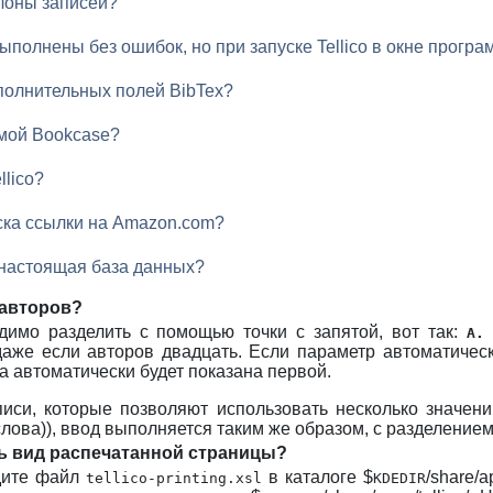
лоны записей?
полнены без ошибок, но при запуске Tellico в окне програ
полнительных полей BibTex?
ммой Bookcase?
llico?
ска ссылки на Amazon.com?
 настоящая база данных?
 авторов?
димо разделить с помощью точки с запятой, вот так:
А.
даже если авторов двадцать. Если параметр автоматичес
 автоматически будет показана первой.
писи, которые позволяют использовать несколько значени
ова)), ввод выполняется таким же образом, с разделением з
ь вид распечатанной страницы?
йдите файл
в каталоге $
/share/a
tellico-printing.xsl
KDEDIR