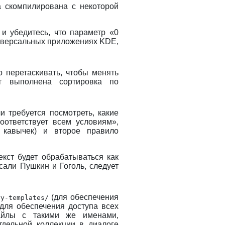
 скомпилирована с некоторой
и убедитесь, что параметр «0
универсальных приложениях
KDE
,
 перетаскивать, чтобы менять
т выполнена сортировка по
и требуется посмотреть, какие
оответствует всем условиям»,
 кавычек) и второе правило
кст будет обрабатываться как
сали Пушкин и Гоголь, следует
(для обеспечения
ry-templates/
для обеспечения доступа всех
айлы с такими же именами,
тдельной коллекции в диалоге