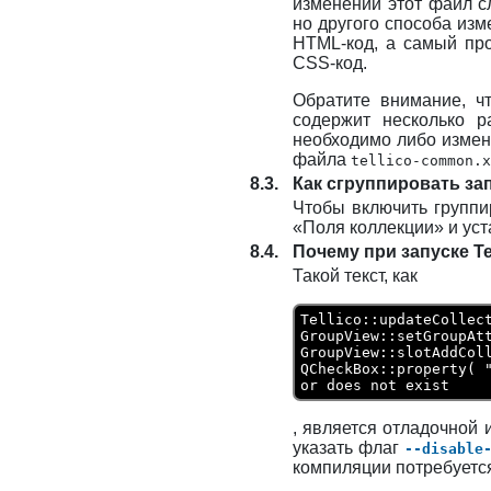
изменений этот файл сл
но другого способа изм
HTML
-код, а самый пр
CSS
-код.
Обратите внимание, 
содержит несколько 
необходимо либо измени
файла
tellico-common.x
8.3.
Как сгруппировать зап
Чтобы включить группи
«Поля коллекции» и уст
8.4.
Почему при запуске
Te
Такой текст, как
Tellico::updateCollec
GroupView::setGroupAt
GroupView::slotAddCol
QCheckBox::property( "
or does not exist
, является отладочной
указать флаг
--disable
компиляции потребуетс