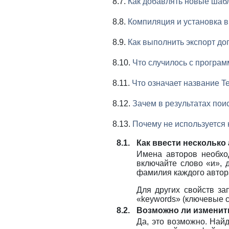
8.7.
Как добавлять новые шаб
8.8.
Компиляция и установка вы
8.9.
Как выполнить экспорт до
8.10.
Что случилось с програ
8.11.
Что означает название Te
8.12.
Зачем в результатах пои
8.13.
Почему не используется
8.1.
Как ввести несколько
Имена авторов необхо
включайте слово «и», 
фамилия каждого автора
Для других свойств за
«keywords» (ключевые сл
8.2.
Возможно ли изменит
Да, это возможно. На