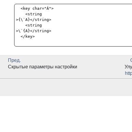
  <key char="À">

    <string

>{\`A}</string>

    <string

>\`{A}</string>

  </key>

Пред.
Скрытые параметры настройки
Ул
htt